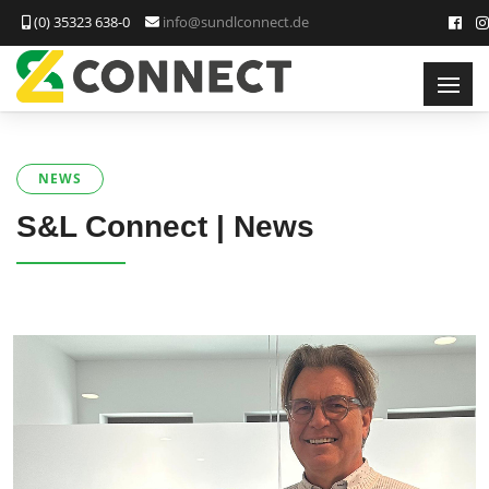
(0) 35323 638-0
info@sundlconnect.de
NEWS
S&L Connect | News