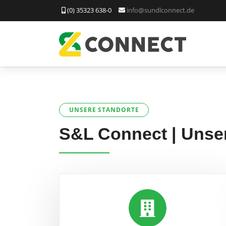
(0) 35323 638-0
info@sundlconnect.de
UNSERE STANDORTE
S&L Connect | Unse