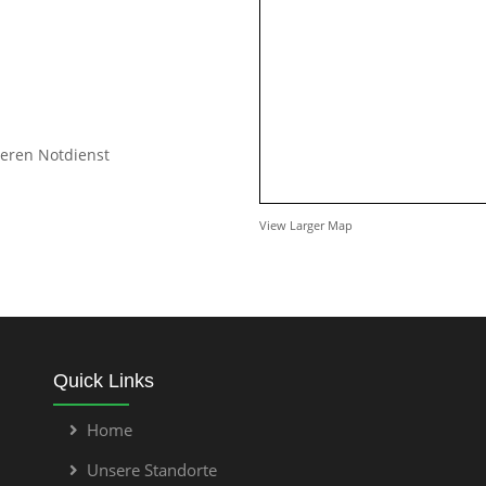
seren Notdienst
View Larger Map
Quick Links
Home
Unsere Standorte